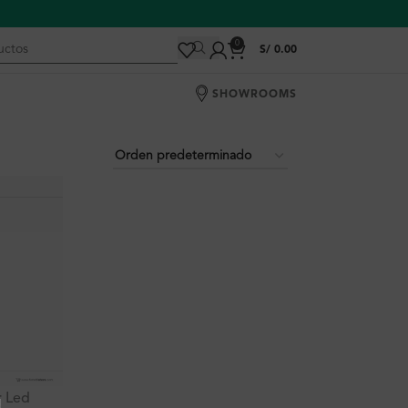
0
S/
0.00
SHOWROOMS
r Led