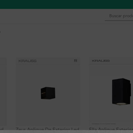
n
ed
Zeus Aplique De Exterior Led
Ella Aplique Exterio