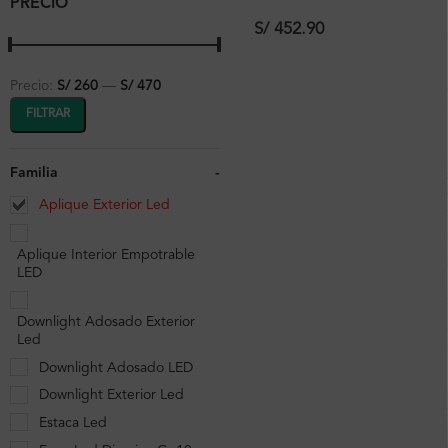
PRECIO
Cuadrada Negro 2x6w,
3000k, 38º, 80x60x180mm
S/
452.90
ip65
Precio:
S/ 260
—
S/ 470
FILTRAR
Familia
-
Aplique Exterior Led
Aplique Interior Empotrable
LED
Downlight Adosado Exterior
Led
Downlight Adosado LED
Downlight Exterior Led
Estaca Led