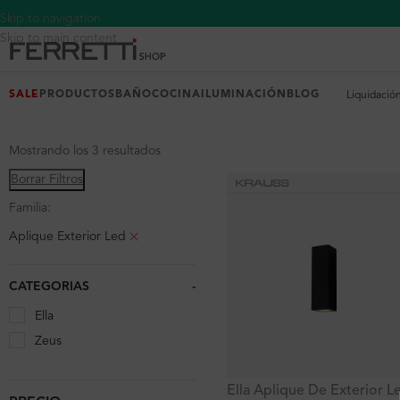
Skip to navigation
Skip to main content
SALE
PRODUCTOS
BAÑO
COCINA
ILUMINACIÓN
BLOG
Liquidació
Mostrando los 3 resultados
Borrar Filtros
Familia:
Aplique Exterior Led
CATEGORIAS
-
Ella
Zeus
Ella Aplique De Exterior L