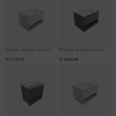
Mueble de Baño Kronos
Mueble de Baño Kronos
Blanco De
Dark Grey De
S/
2,778.32
S/
2,822.84
800x470x510Mm con
800x470x510Mm con
Tablero Matt Signature
Tablero Matt Signature