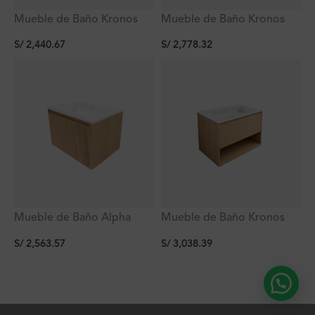
Mueble de Baño Kronos
Mueble de Baño Kronos
Dark Grey De
Blanco De
S/
2,440.67
S/
2,778.32
600x460x623Mm con
800x470x510Mm con
Tablero Matt Signature
Tablero Matt Signature
Mueble de Baño Alpha
Mueble de Baño Kronos
Roble De 600x470x470Mm
Roble De 800x470x510Mm
S/
2,563.57
S/
3,038.39
con Tablero Matt Signature
con Tablero Matt Signature