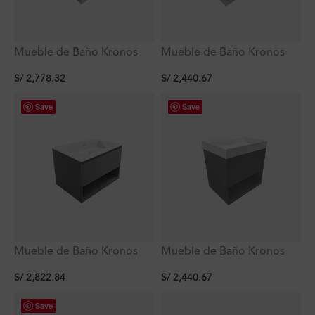
Mueble de Baño Kronos
Mueble de Baño Kronos
Cappuccino De
Latte De 600x460x623Mm
S/
2,778.32
S/
2,440.67
800x470x510Mm con
con Tablero Matt Signature
Tablero Matt Signature
Save
Save
Mueble de Baño Kronos
Mueble de Baño Kronos
Dark Grey De
Dark Grey De
S/
2,822.84
S/
2,440.67
800x470x510Mm con
600x460x623Mm con
Tablero Matt Signature
Tablero Matt Signature
Save