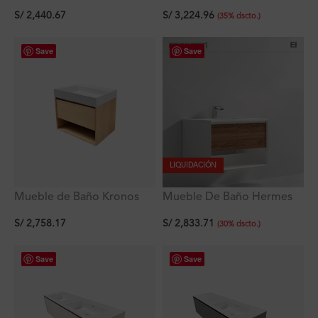
Blanco De
con Tablero de Matt
S/
2,440.67
S/
3,224.96
600x460x623Mm con
Ferretti Signature
(
35
%
dscto.
)
Tablero Matt Signature
Save
Save
LIQUIDACIÓN
Mueble de Baño Kronos
Mueble De Baño Hermes
Roble De 600x460x623Mm
Blanco Mate y Roble
S/
2,758.17
S/
2,833.71
con Tablero Matt Signature
Vintage con Tablero de
(
30
%
dscto.
)
Cuarzo Blanco y Lavadero
Empotrado de Cerámica
Save
Save