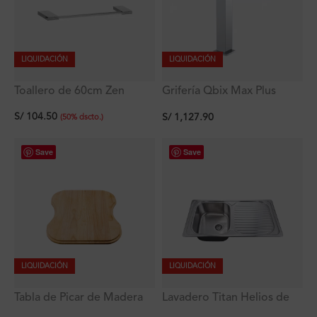
LIQUIDACIÓN
LIQUIDACIÓN
Toallero de 60cm Zen
Grifería Qbix Max Plus
Lavatorio Alto Al Mueble
S/
104.50
S/
1,127.90
(
50
%
dscto.
)
Save
Save
LIQUIDACIÓN
LIQUIDACIÓN
Tabla de Picar de Madera
Lavadero Titan Helios de
42.9×37.3 cm
Acero Inoxidable con