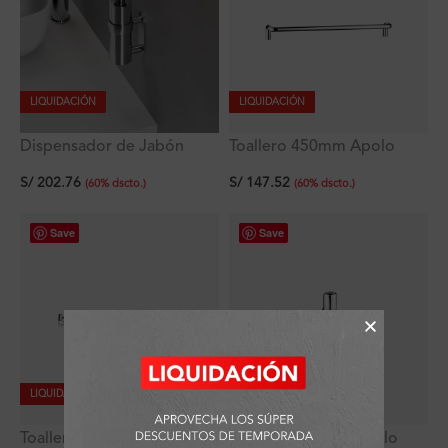
LIQUIDACIÓN
LIQUIDACIÓN
Dispensador de Jabón
Toallero 450mm Apolo
Líquido Apolo Signature
Signature
S/
202.76
S/
147.52
tipo Botella
(
60
%
dscto.
)
(
60
%
dscto.
)
Save
Save
LIQUIDACIÓN
LIQUIDACIÓN
Toallero Doble Apolo
Perchero Simple Apolo