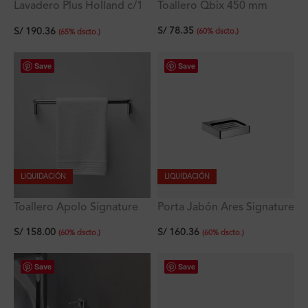
Lavadero Plus Holland c/1
Toallero Qbix 450 mm
poza empotrable con
S/
78.35
S/
190.36
rebose 38×33×18 cm
(
60
%
dscto.
)
(
65
%
dscto.
)
Save
Save
LIQUIDACIÓN
LIQUIDACIÓN
Toallero Apolo Signature
Porta Jabón Ares Signature
60 cm
Mod.2
S/
158.00
S/
160.36
(
60
%
dscto.
)
(
60
%
dscto.
)
Save
Save