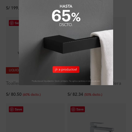
Signature
Signature
S/
199.20
S/
43.92
(
60
%
dscto.
)
(
60
%
dscto.
)
Save
Save
LIQUIDACIÓN
LIQUIDACIÓN
Toallero Polux Plus de 45
Tabla de Picar de Madera
cm
42.4×40 cm
S/
80.50
S/
82.34
(
60
%
dscto.
)
(
50
%
dscto.
)
Save
Save