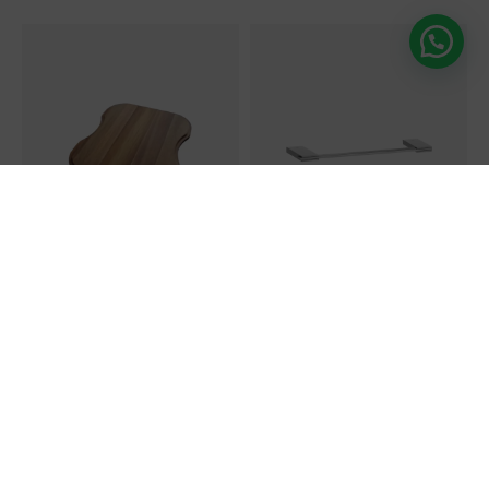
LIQUIDACIÓN
LIQUIDACIÓN
Tabla de Picar de Madera
Toallero de 60cm Zen
42.4×40 cm
S/
104.50
S/
82.34
(
50
%
dscto.
)
(
50
%
dscto.
)