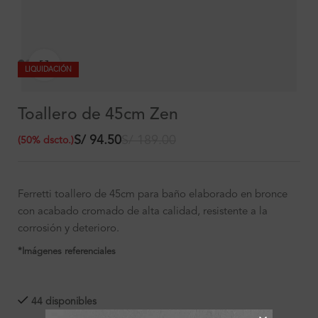
Clic para ampliar
LIQUIDACIÓN
Toallero de 45cm Zen
S/
94.50
S/
189.00
(
50
%
dscto.
)
Ferretti toallero de 45cm para baño elaborado en bronce
con acabado cromado de alta calidad, resistente a la
corrosión y deterioro.
*Imágenes referenciales
44 disponibles