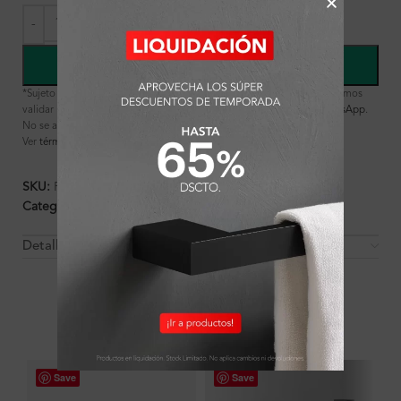
COMPRAR
*Sujeto a disponibilidad de stock y verificación interna. Te recomendamos
validar la disponibilidad del producto con nuestras asesoras vía
WhatsApp
.
No se aceptan cambios ni devoluciones (salvo por fallas de fábrica).
Ver
términos y condiciones
de productos en liquidación.
SKU:
FA1695
Categorías:
Accesorios
,
Ambientes
,
Baño
,
Toallero
Detalles y Material
OTROS PRODUCTOS QUE PUEDEN
INTERESARTE
Save
Save