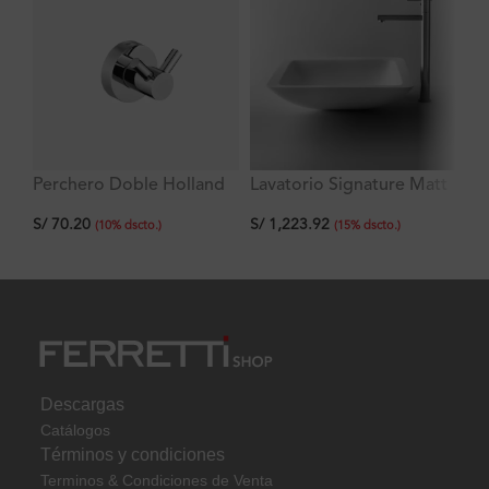
Perchero Doble Holland
Lavatorio Signature Matt
La
Hermes A43 Blanco
Ve
S/
70.20
S/
1,223.92
S/
43x43x10.5 cm
c
(
10
%
dscto.
)
(
15
%
dscto.
)
Descargas
Catálogos
Términos y condiciones
Terminos & Condiciones de Venta