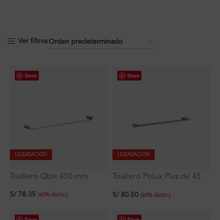
Ver filtros
Save
Save
LIQUIDACIÓN
LIQUIDACIÓN
Toallero Qbix 450 mm
Toallero Polux Plus de 45
cm
S/
78.35
S/
80.50
(
60
%
dscto.
)
(
60
%
dscto.
)
Save
Save