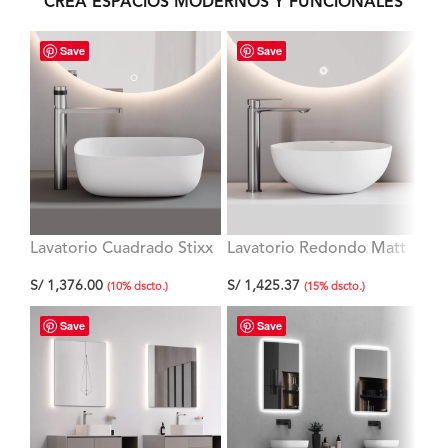
CREA ESPACIOS MODERNOS Y FUNCIONALES
Save
Save
Lavatorio Cuadrado Stixx
Lavatorio Redondo Matt
Apo
A40 Matt Signature
Venus A40 39x39x14.5cm
Sig
S/
1,376.00
S/
1,425.37
S/
1
40x40x13 cm
Signature
40
(
10
%
dscto.
)
(
15
%
dscto.
)
Save
Save