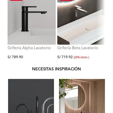
Grifería Alpha Lavatorio
Grifería Beta Lavatorio
Gri
Negro Bajo al Mueble
Alto al Mueble Ferretti
Baj
S/
789.90
S/
719.92
S/
5
Ferretti
(
20
%
dscto.
)
NECESITAS INSPIRACIÓN