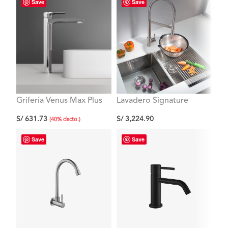
Save
Save
Grifería Venus Max Plus
Lavadero Signature
La
Lavatorio Alto Al Mueble
Hermes c/2 pozas
He
S/
631.73
S/
3,224.90
S/
2
empotrable con rebose
em
(
40
%
dscto.
)
83.1×43.1×25.4 cm
ac
71
Save
Save