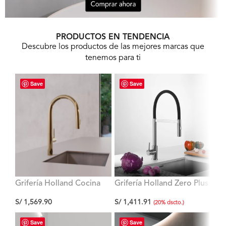
PRODUCTOS EN TENDENCIA
Descubre los productos de las mejores marcas que
tenemos para ti
Save
Save
Grifería Holland Cocina
Grifería Holland Zero Plus
Gri
Dorada con Pico extraible
Cocina de dos Funciones
Neg
S/
1,569.90
S/
1,411.91
S/
1
de dos Funciones al
con pico extraíble de
Mu
(
20
%
dscto.
)
Mueble
Jebe Negro
Save
Save