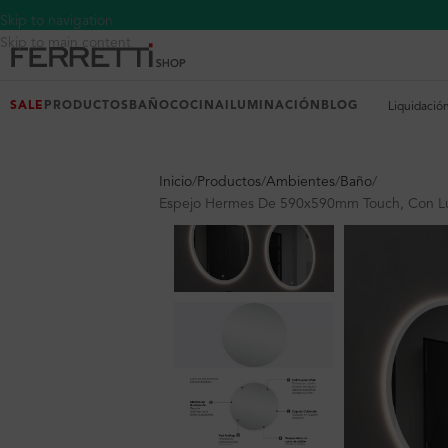
Skip to navigation
Skip to main content
SALE
PRODUCTOS
BAÑO
COCINA
ILUMINACIÓN
BLOG
Liquidació
Inicio
Productos
Ambientes
Baño
Espejo Hermes De 590x590mm Touch, Con Luz 