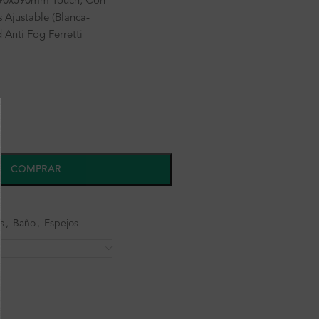
590x590mm Touch, Con
 Ajustable (Blanca-
 Anti Fog Ferretti
COMPRAR
s
,
Baño
,
Espejos