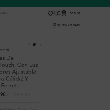
0
S/
0.00
SHOWROOMS
rretti
es De
ouch, Con Luz
ores Ajustable
a-Cálida) Y
Ferretti
.98
S/
1,099.98