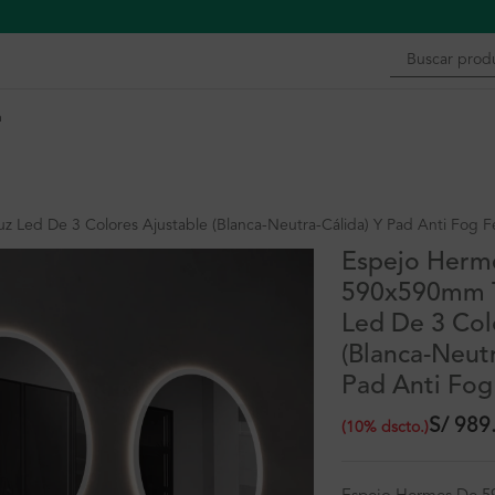
n
Led De 3 Colores Ajustable (Blanca-Neutra-Cálida) Y Pad Anti Fog Fe
Espejo Herm
590x590mm T
Led De 3 Col
(Blanca-Neutr
Pad Anti Fog 
S/
989
(
10
%
dscto.
)