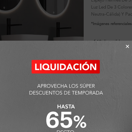
Espejo Hermes De 
Luz Led De 3 Colores
Neutra-Cálida) Y Pad
*Imágenes referenciales
19 disponibles
ra ampliar
SKU:
FA12851
Categorías:
Ambiente
Detalles y Material