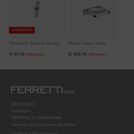
LIQUIDACIÓN
Perchero Simple Apolo
Porta Jabon Ares
Pe
Signature
Signature
de
S/
43.92
S/
206.10
S/
(
60
%
dscto.
)
(
10
%
dscto.
)
Descargas
Catálogos
Términos y condiciones
Terminos & Condiciones de Venta
Cambios y Devoluciones