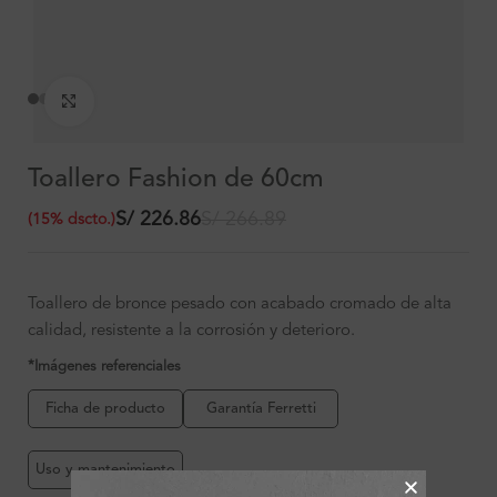
Clic para ampliar
Toallero Fashion de 60cm
S/
226.86
S/
266.89
(
15
%
dscto.
)
Toallero de bronce pesado con acabado cromado de alta
calidad, resistente a la corrosión y deterioro.
*Imágenes referenciales
Ficha de producto
Garantía Ferretti
Uso y mantenimiento