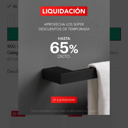
46 disponibles
COMPRAR
SKU:
FA1030
Categorías:
Accesorios
,
Ambientes
,
Baño
,
Toallero
,
Toallero
60 cm
Detalles y Material
OTROS PRODUCTOS QUE PUEDEN
INTERESARTE
Save
Save