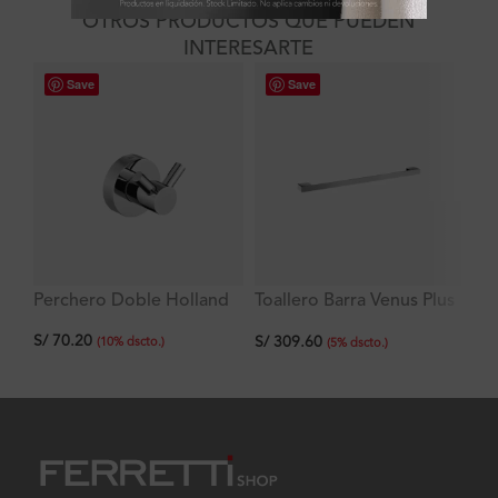
OTROS PRODUCTOS QUE PUEDEN
INTERESARTE
Save
Save
Tr
Perchero Doble Holland
Toallero Barra Venus Plus
1/
de 45 cm
S/
70.20
S/
S/
309.60
cr
(
10
%
dscto.
)
(
5
%
dscto.
)