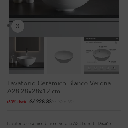
Clic para ampliar
Lavatorio Cerámico Blanco Verona
A28 28x28x12 cm
S/
228.83
S/
326.90
(
30
%
dscto.
)
Lavatorio cerámico blanco Verona A28 Ferretti. Diseño