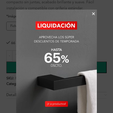
compacto sin juntas, acabado brillante y suave. Fácil
instalación y compatible con grifería estándar.
*Imágenes referenciales
Ficha de producto
66 disponibles
COMPRAR
SKU:
FA17245
Categorías:
Ambientes
,
Baño
,
Lavatorios
Detalles y Material