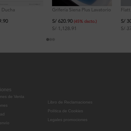
s Ducha
Grifería Siena Plus Lavatorio
Flat
omando con
Alto al Mueble
Man
or y Ducha de mano
9.90
S/
620.90
S/
30
(
45
%
dscto.
)
Ferretti
S/
1,128.91
S/
37
ciones
ones de Venta
Libro de Reclamaciones
ones
Política de Cookies
dad
Legales promociones
envío