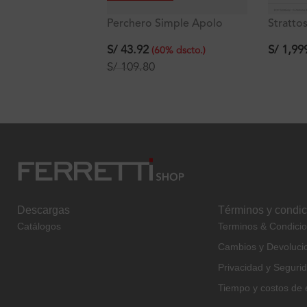
Perchero Simple Apolo
Stratto
Signature
Monoc
desviad
S/
43.92
S/
1,99
(
60
%
dscto.
)
Titanio 
S/
109.80
Descargas
Términos y condi
Catálogos
Terminos & Condici
Cambios y Devoluci
Privacidad y Seguri
Tiempo y costos de 