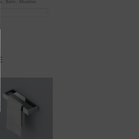
s
,
Baño
,
Muebles
E