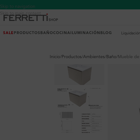
Skip to navigation
Skip to main content
SALE
PRODUCTOS
BAÑO
COCINA
ILUMINACIÓN
BLOG
Liquidació
Inicio
Productos
Ambientes
Baño
Mueble de 