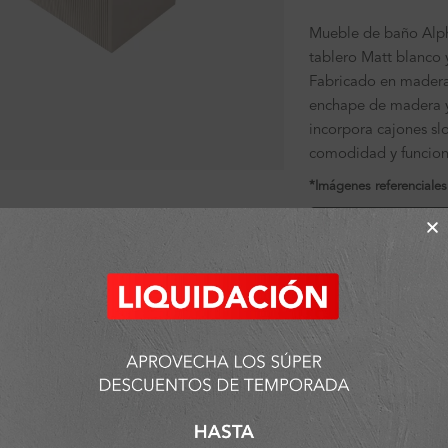
Mueble de baño Alp
tablero Matt blanco 
Fabricado en mader
enchape de madera y
incorpora cajones sl
ra ampliar
comodidad y funcion
*Imágenes referenciales
Ficha de producto
6 disponibles
SKU:
FA12854