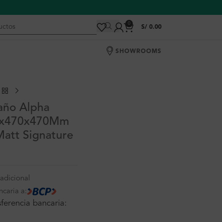
0
S/
0.00
SHOWROOMS
año Alpha
00x470x470Mm
Matt Signature
adicional
ncaria a:
ferencia bancaria: