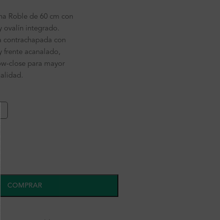
ha Roble de 60 cm con
y ovalín integrado.
a contrachapada con
 frente acanalado,
ow-close para mayor
alidad.
COMPRAR