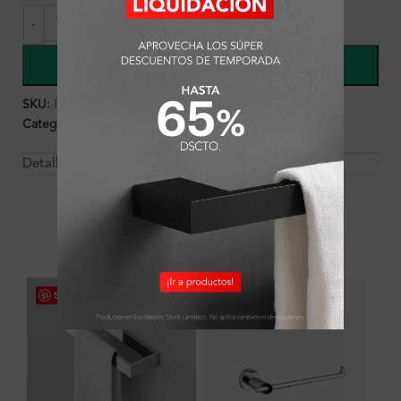
COMPRAR
SKU:
FA2841
Categorías:
Ambientes
,
Baño
,
Complementos
,
Trampa
Detalles y Material
OTROS PRODUCTOS QUE PUEDEN
INTERESARTE
Save
Save