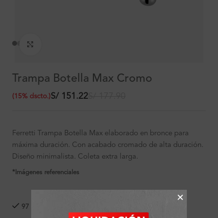
Clic para ampliar
Trampa Botella Max Cromo
S/
151.22
S/
177.90
(
15
%
dscto.
)
Ferretti Trampa Botella Max elaborado en bronce para
máxima duración. Con acabado cromado de alta duración.
Diseño minimalista. Coleta extra larga.
*Imágenes referenciales
97 disponibles