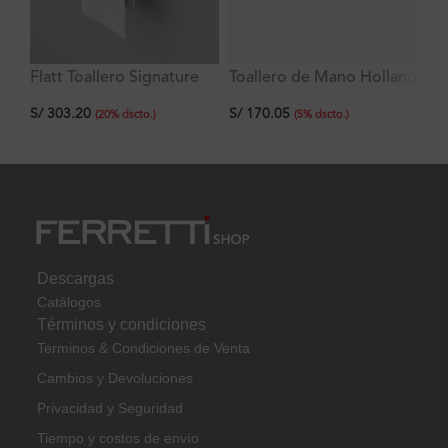
Flatt Toallero Signature
Toallero de Mano Holland
La
de Manos Modelo 3
Plus
Ve
S/
303.20
S/
170.05
S/
c
(
20
%
dscto.
)
(
5
%
dscto.
)
Descargas
Catálogos
Términos y condiciones
Terminos & Condiciones de Venta
Cambios y Devoluciones
Privacidad y Seguridad
Tiempo y costos de envío