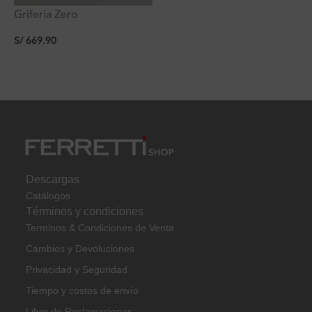
Grifería Zero
Monocomando a la Pared
S/
669.90
de Acero Inox Ferretti
Descargas
Catálogos
Términos y condiciones
Terminos & Condiciones de Venta
Cambios y Devoluciones
Privacidad y Seguridad
Tiempo y costos de envío
Libro de Reclamaciones