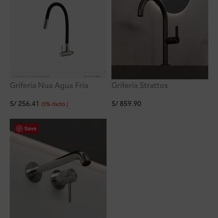
Grifería Nua Agua Fría
Grifería Strattos
doble función a la pared
Monocomando Negro
S/
256.41
S/
859.90
con pico flex negro de
Alto al Mueble Ferretti
(
5
%
dscto.
)
acero inoxidable
Save