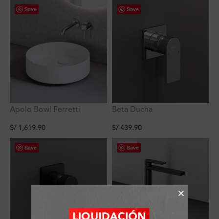
Save
Save
Apolo Bowl Ferretti
Beta Ducha
Signature A40 Matt
Monocomando Ferretti
S/
1,619.90
S/
439.90
40X40X12Cm
Save
Save