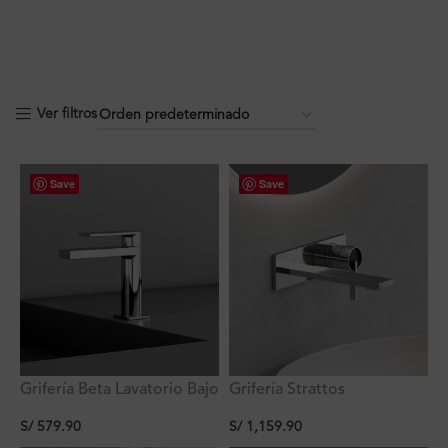
Ver filtros
Save
Save
Grifería Beta Lavatorio Bajo
Grifería Strattos
al Mueble Ferretti
Monocomando a la Pared
S/
579.90
S/
1,159.90
Ferretti