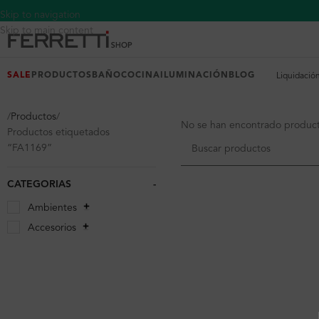
Skip to navigation
Skip to main content
SALE
PRODUCTOS
BAÑO
COCINA
ILUMINACIÓN
BLOG
Liquidació
Productos
No se han encontrado producto
Productos etiquetados
“FA1169”
CATEGORIAS
-
Ambientes
Accesorios