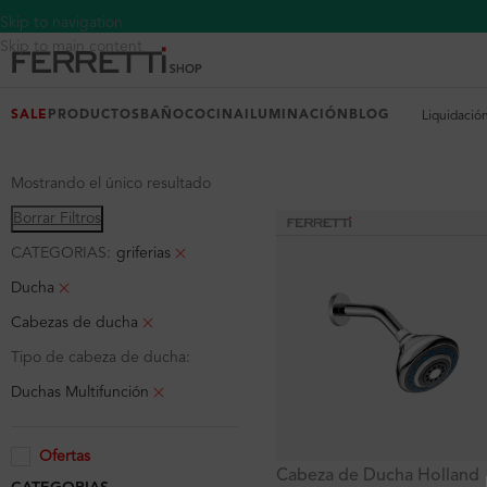
Skip to navigation
Skip to main content
SALE
PRODUCTOS
BAÑO
COCINA
ILUMINACIÓN
BLOG
Liquidació
Mostrando el único resultado
Borrar Filtros
CATEGORIAS:
griferias
Ducha
Cabezas de ducha
Tipo de cabeza de ducha:
Duchas Multifunción
Ofertas
Cabeza de Ducha Holland