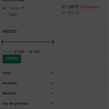
CATEGORIAS
-
Multifunción Incluye Brazo
Canopla
S/
128.97
(
15
%
dscto.
)
Ducha
S/
151.73
Baño
PRECIO
Precio:
S/ 120
—
S/ 130
FILTRAR
Línea
+
Acabado
+
Material
+
Uso de griferías
+