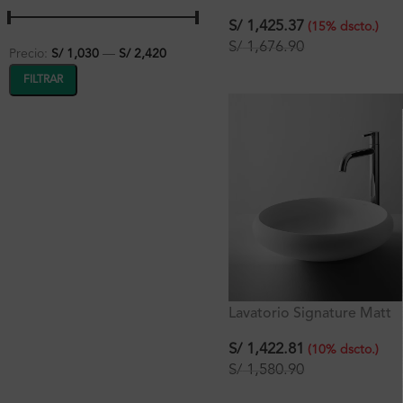
Venus A40 39x39x14.5cm
Signature
S/
1,425.37
(
15
%
dscto.
)
S/
1,676.90
Precio:
S/ 1,030
—
S/ 2,420
FILTRAR
Lavatorio Signature Matt
Venus A40 40.5×40.5×11 
S/
1,422.81
(
10
%
dscto.
)
S/
1,580.90