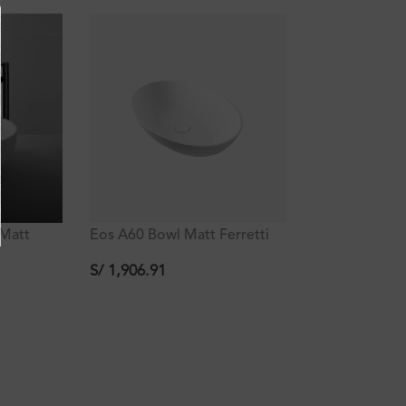
Eos A60 Bowl Matt Ferretti
 Matt
60x40x14.5cm
x13 cm
S/
1,906.91