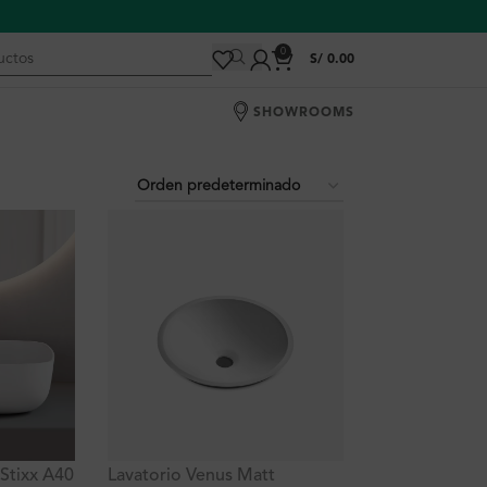
0
S/
0.00
SHOWROOMS
Stixx A40
Lavatorio Venus Matt