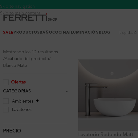
Skip to navigation
Skip to main content
SALE
PRODUCTOS
BAÑO
COCINA
ILUMINACIÓN
BLOG
Liquidació
Mostrando los 12 resultados
Acabado del producto
Blanco Mate
Ofertas
CATEGORIAS
-
Ambientes
Lavatorios
PRECIO
Lavatorio Redondo Matt