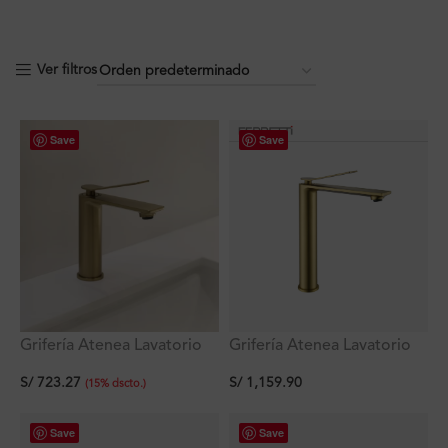
Ver filtros
Save
Save
Grifería Atenea Lavatorio
Grifería Atenea Lavatorio
Bajo Dorado Mate Al
Alto Dorado Mate Al
S/
723.27
S/
1,159.90
Mueble Ferretti
Mueble Ferretti
(
15
%
dscto.
)
Save
Save