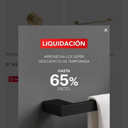
Alpha Perchero Dorado
Alpha Toallero 600 Mm
Mate Ferretti
Dorado Mate Ferretti
S/
143.91
S/
449.91
(
10
%
dscto.
)
(
10
%
dscto.
)
Save
Save