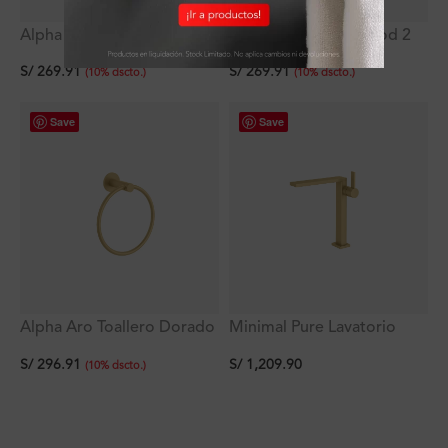
Alpha Porta papel Dorado
Alpha Porta papel Mod 2
Mate Ferretti
Dorado Mate Ferretti
S/
269.91
S/
269.91
(
10
%
dscto.
)
(
10
%
dscto.
)
Save
Save
Alpha Aro Toallero Dorado
Minimal Pure Lavatorio
Mate Ferretti
Alto Dorado Mate Ferretti
S/
296.91
S/
1,209.90
(
10
%
dscto.
)