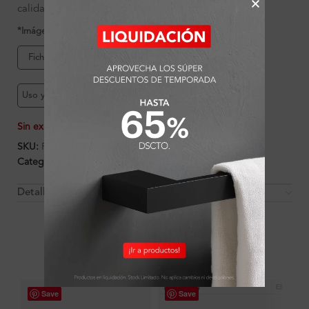
calidad.
*Imágenes referenciales
Ficha de producto
Garantía Ferretti
Uso y mantenimiento
Sin existencias
SKU:
FA7967
Categorías:
Ambientes
,
Baño
,
Baño
,
Griferías
Detalles y Material
OTROS PRODUCTOS QUE PUEDEN
INTERESARTE
Save
Save