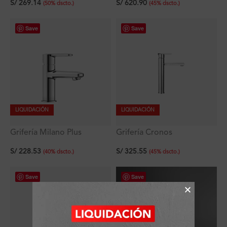
S/
269.14
S/
620.90
(
50
%
dscto.
)
(
45
%
dscto.
)
Save
Save
LIQUIDACIÓN
LIQUIDACIÓN
Grifería Milano Plus
Grifería Cronos
Lavatorio Bajo de Agua
Monocomando Lavatorio
S/
228.53
S/
325.55
Fría al Mueble
Alto al Mueble Titan
(
40
%
dscto.
)
(
45
%
dscto.
)
Save
Save