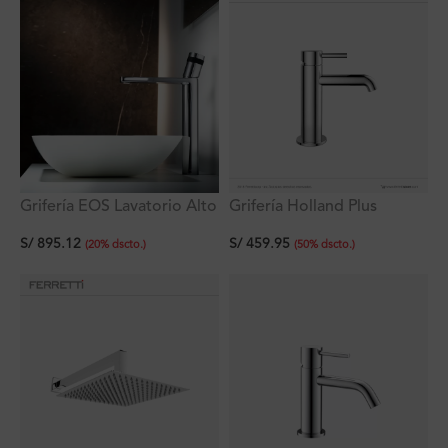
Grifería EOS Lavatorio Alto
Grifería Holland Plus
al Mueble
Monocomando Lavatorio
S/
895.12
S/
459.95
Bajo al Mueble
(
20
%
dscto.
)
(
50
%
dscto.
)