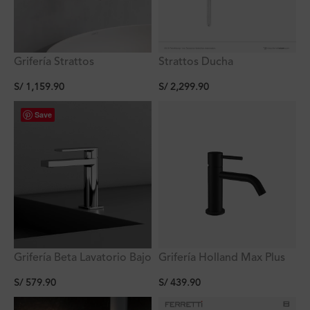
Grifería Strattos
Strattos Ducha
Monocomando a la Pared
Monocomando
S/
1,159.90
S/
2,299.90
Ferretti
Termostatica Smart de 3
funciones con Ducha de
Mano Ferretti
Save
Grifería Beta Lavatorio Bajo
Grifería Holland Max Plus
al Mueble Ferretti
Lavatorio Negro Bajo Al
S/
579.90
S/
439.90
Mueble