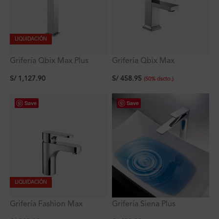
LIQUIDACIÓN
Grifería Qbix Max Plus
Grifería Qbix Max
Lavatorio Alto Al Mueble
Monocomando Pico Bajo
S/
1,127.90
S/
458.95
Lavatorio al Mueble
(
50
%
dscto.
)
Save
Save
LIQUIDACIÓN
Grifería Fashion Max
Grifería Siena Plus
Lavatorio Bajo al Mueble
Lavatorio Alto al Mueble