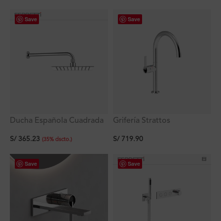
Save
Save
Ducha Española Cuadrada
Grifería Strattos
Ultra Slim 20cm con Brazo
Monocomando Alto al
S/
365.23
S/
719.90
Redondo 35cm
Mueble Ferretti
(
35
%
dscto.
)
Save
Save