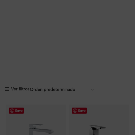
Ver filtros
Save
Save