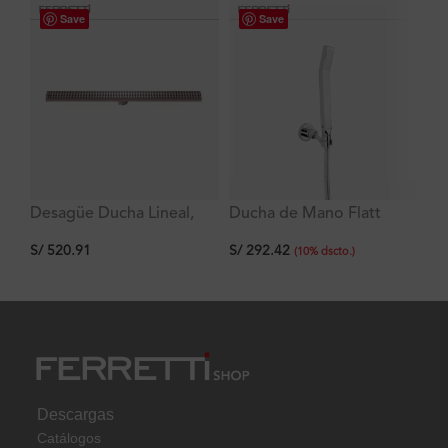
Save
Save
Desagüe Ducha Lineal,
Ducha de Mano Flatt
Du
Acero Inoxidable 900×68
Signature Plano con Flexo
Fu
S/
520.91
S/
292.42
S/
mm Signature
de Acero Inoxidable
Fl
(
10
%
dscto.
)
In
Descargas
Catálogos