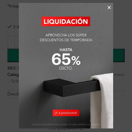
*Imágenes referenciales
3 disponibles
COMPRAR
SKU:
FA8628
Categorías:
Ambientes
,
Baño
,
Baño
,
Ducha
,
Ducha de mano
,
Griferías
Detalles y Material
OTROS PRODUCTOS QUE PUEDEN
INTERESARTE