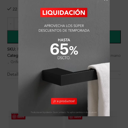
22 disponibles
COMPRAR
SKU:
FA1705
Categorías:
Ambientes
,
Baño
,
Baño
,
Ducha
,
Ducha de mano
,
Griferías
Detalles y Material
OTROS PRODUCTOS QUE PUEDEN
INTERESARTE
Save
Save