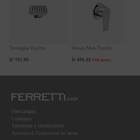
Desagüe Ducha
Venus Max Ducha
Ca
Cuadrado, Acero Inox.
Monocomando Plus
Mu
S/
151.90
S/
496.32
S/
110x110mm Signature
Br
(
15
%
dscto.
)
Descargas
Catálogos
Términos y condiciones
Terminos & Condiciones de Venta