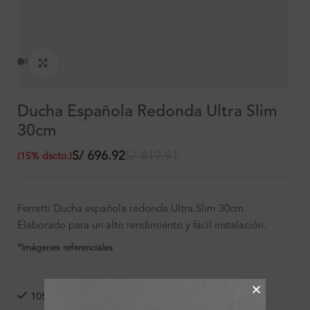
Clic para ampliar
Ducha Española Redonda Ultra Slim
30cm
S/
696.92
S/
819.91
(
15
%
dscto.
)
Ferretti Ducha española redonda Ultra Slim 30cm.
Elaborado para un alto rendimiento y fácil instalación.
*Imágenes referenciales
105 disponibles