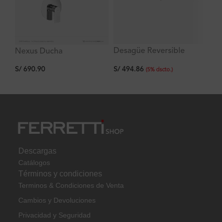
Desagüe Reversible
Nexus Ducha
Br
Ducha Lineal, Acero
Monocomando Slim
de
S/
494.86
S/
690.90
S/
Inoxidable 900*68 mm
20Cm Cuadrada + Brazo
(
5
%
dscto.
)
Signature
35cm de Ducha Ferretti
Descargas
Catálogos
Términos y condiciones
Terminos & Condiciones de Venta
Cambios y Devoluciones
Privacidad y Seguridad