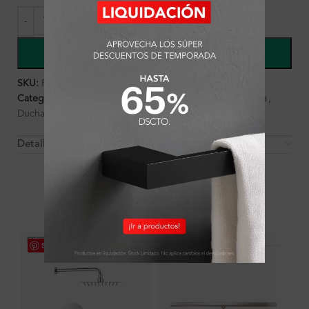
COMPRAR
SKU:
FA3086
Categorías:
Ambientes
,
Baño
,
Baño
,
Cabezas de ducha
,
Ducha
,
Griferías
Detalles y Material
OTROS PRODUCTOS QUE PUEDEN
INTERESARTE
Save
Save