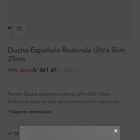
Clic para ampliar
Ducha Española Redonda Ultra Slim
25cm
S/
461.47
S/
542.91
(
15
%
dscto.
)
Ferretti Ducha española redonda Ultra Slim 25cm.
Elaborado para un alto rendimiento y fácil instalación.
*Imágenes referenciales
18 disponibles