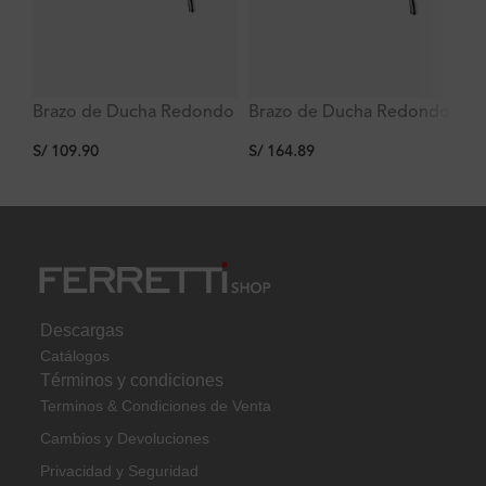
Du
Brazo de Ducha Redondo
Brazo de Ducha Redondo
Fu
de 35cm
de 40cm
S/
S/
109.90
S/
164.89
Fl
In
Descargas
Catálogos
Términos y condiciones
Terminos & Condiciones de Venta
Cambios y Devoluciones
Privacidad y Seguridad