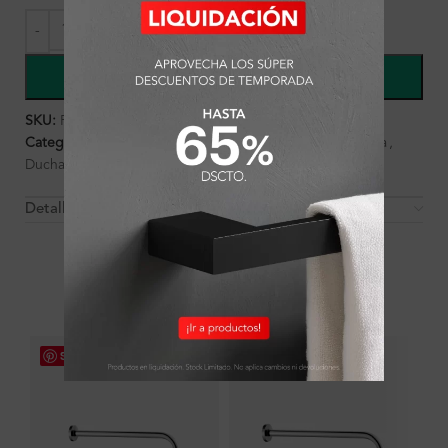
COMPRAR
SKU:
FA3085
Categorías:
Ambientes
,
Baño
,
Baño
,
Cabezas de ducha
,
Ducha
,
Griferías
Detalles y Material
OTROS PRODUCTOS QUE PUEDEN
INTERESARTE
Save
Save