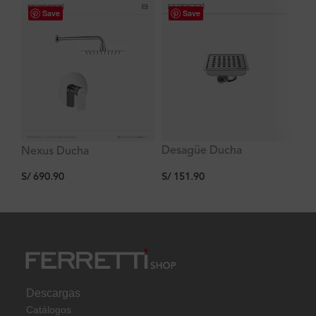
Save
Save
Desagüe Ducha
De
Nexus Ducha
Cuadrado, Acero Inox.
Du
Monocomando Slim
S/
151.90
S/
S/
690.90
110x110mm Signature
In
20Cm Cuadrada + Brazo
Si
35cm de Ducha Ferretti
Descargas
Catálogos