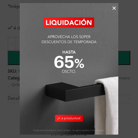
*Imágenes referenciales
4 disponibles
COMPRAR
SKU:
FA8626
Categorías:
Ambientes
,
Baño
,
Baño
,
Ducha
,
Ducha de mano
,
Griferías
Detalles y Material
OTROS PRODUCTOS QUE PUEDEN
INTERESARTE