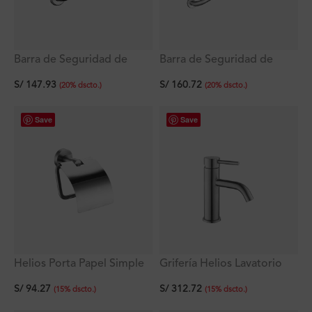
Barra de Seguridad de
Barra de Seguridad de
Acero Inoxidable 30.5 x 3.2
Acero Inoxidable 45.7 x 2.5
S/
147.93
S/
160.72
cm
cm
(
20
%
dscto.
)
(
20
%
dscto.
)
Save
Save
Helios Porta Papel Simple
Grifería Helios Lavatorio
De Acero Inoxidable Titan
Monocomando Bajo Al
S/
94.27
S/
312.72
Mueble Titan
(
15
%
dscto.
)
(
15
%
dscto.
)