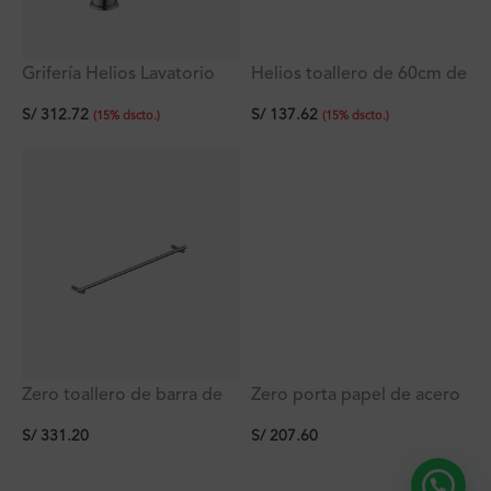
Grifería Helios Lavatorio
Helios toallero de 60cm de
Monocomando Bajo Al
Acero Inoxidable Titan
S/
312.72
S/
137.62
Mueble Titan
(
15
%
dscto.
)
(
15
%
dscto.
)
Zero toallero de barra de
Zero porta papel de acero
60cm de acero inoxidable
inoxidable Ferretti
S/
331.20
S/
207.60
Ferretti