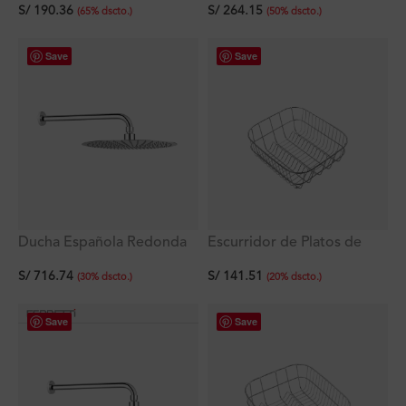
S/
190.36
S/
264.15
rebose 38×33×18 cm
rebose y escurridor
(
65
%
dscto.
)
(
50
%
dscto.
)
92×48×17.5 cm
Save
Save
Ducha Española Redonda
Escurridor de Platos de
Ultra Slim 30cm + Brazo
Acero Inoxidable 36.8 x
S/
716.74
S/
141.51
Redondo de 40cm
32.5 x 16 cm
(
30
%
dscto.
)
(
20
%
dscto.
)
Save
Save