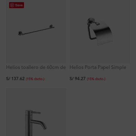
Save
Helios toallero de 60cm de
Helios Porta Papel Simple
Acero Inoxidable Titan
De Acero Inoxidable Titan
S/
137.62
S/
94.27
(
15
%
dscto.
)
(
15
%
dscto.
)