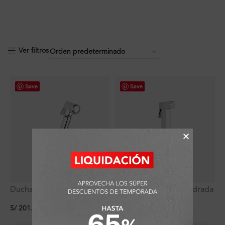
Ver filtros
Save
Save
Ducha Bidet Plus en
Ducha Bidet Plus Cuadrada
Bronce Cromo
en Bronce Cromo
S/
201.51
S/
262.89
(
10
%
dscto.
)