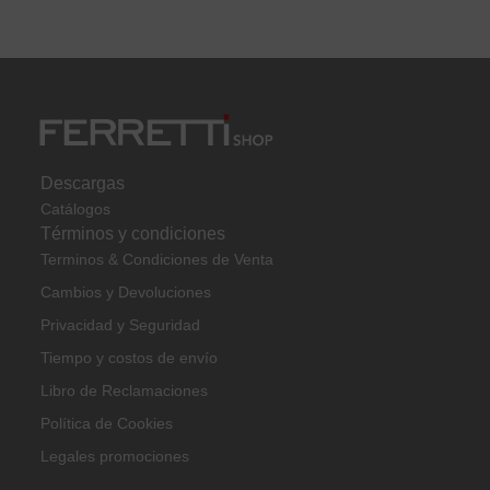
3000k, 5w, Ra>80 Krauss
Descargas
Catálogos
Términos y condiciones
Terminos & Condiciones de Venta
Cambios y Devoluciones
Privacidad y Seguridad
Tiempo y costos de envío
Libro de Reclamaciones
Política de Cookies
Legales promociones