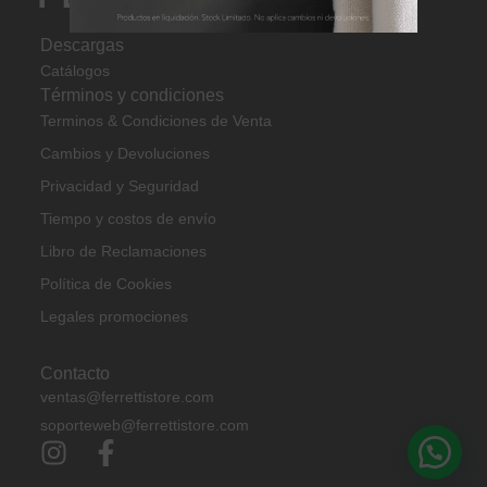
Descargas
Catálogos
Términos y condiciones
Terminos & Condiciones de Venta
Cambios y Devoluciones
Privacidad y Seguridad
Tiempo y costos de envío
Libro de Reclamaciones
Política de Cookies
Legales promociones
Contacto
ventas@ferrettistore.com
soporteweb@ferrettistore.com