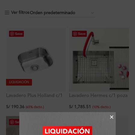
Ver filtros
Save
Save
LIQUIDACIÓN
Lavadero Plus Holland c/1
Lavadero Hermes c/1 poza
poza empotrable con
empotrable con rebose
S/
190.36
S/
1,785.51
rebose 38×33×18 cm
53.3×40.6×25.4 cm
(
65
%
dscto.
)
(
10
%
dscto.
)
Save
Save