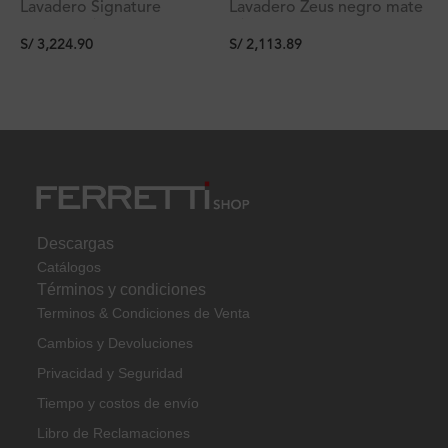
Lavadero Signature
Lavadero Zeus negro mate
Hermes c/2 pozas
c/1 poza empotrable con
S/
3,224.90
S/
2,113.89
empotrable con rebose
rebose 75.6×45.6×20 cm
83.1×43.1×25.4 cm
Descargas
Catálogos
Términos y condiciones
Terminos & Condiciones de Venta
Cambios y Devoluciones
Privacidad y Seguridad
Tiempo y costos de envío
Libro de Reclamaciones