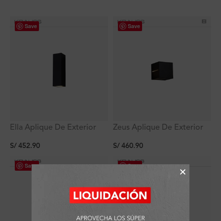
Save
Save
Ella Aplique De Exterior
Zeus Aplique De Exterior
Led Cuadrada Negro 2x6w,
Led Cuadrada Negro,
S/
452.90
S/
460.90
3000k, 38º, 80x60x180mm,
4x3w, 3000k, 8º,
ip65
176x140x140mm, IP65
Save
Save