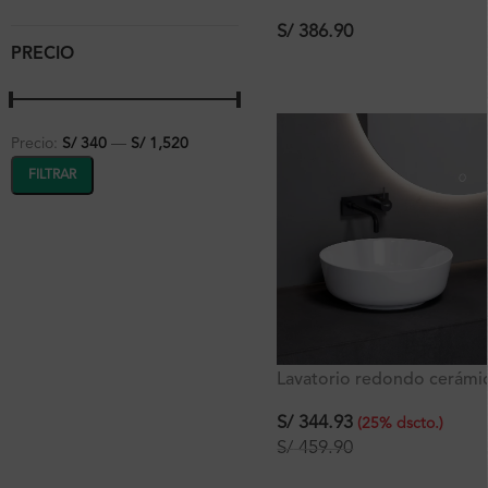
Slim Hermes A42
42.5×42.5×14.5 cm
S/
386.90
PRECIO
Precio:
S/ 340
—
S/ 1,520
FILTRAR
Lavatorio redondo cerámi
Holland A42 Ferretti
42x42x14 cm
S/
344.93
(
25
%
dscto.
)
S/
459.90