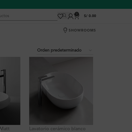
0
S/
0.00
SHOWROOMS
 Matt
Lavatorio cerámico blanco