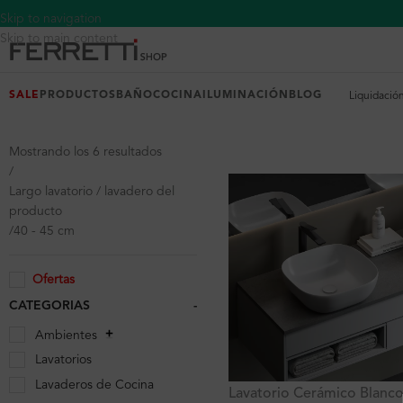
Skip to navigation
Skip to main content
SALE
PRODUCTOS
BAÑO
COCINA
ILUMINACIÓN
BLOG
Liquidació
Mostrando los 6 resultados
Largo lavatorio / lavadero del
producto
40 - 45 cm
Ofertas
CATEGORIAS
-
Ambientes
Lavatorios
Lavaderos de Cocina
Lavatorio Cerámico Blanc