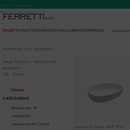
Skip to navigation
Skip to main content
SALE
PRODUCTOS
BAÑO
COCINA
ILUMINACIÓN
BLOG
Liquidació
Mostrando los 2 resultados
Largo lavatorio / lavadero del
producto
45 - 50 cm
Ofertas
CATEGORIAS
-
Ambientes
Lavatorios
Lavaderos de Cocina
Lavatorio Stixx A49 Slim