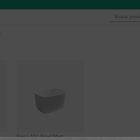
n
Siena A50 Bowl Matt