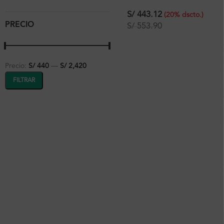
Cerámica Blanca
49×35.5×13.5 cm
S/
443.12
(
20
%
dscto.
)
PRECIO
S/
553.90
Precio:
S/ 440
—
S/ 2,420
FILTRAR