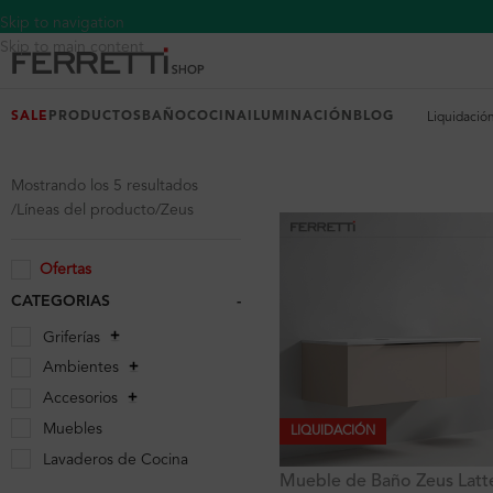
Skip to navigation
Skip to main content
SALE
PRODUCTOS
BAÑO
COCINA
ILUMINACIÓN
BLOG
Liquidació
Mostrando los 5 resultados
Líneas del producto
Zeus
Ofertas
CATEGORIAS
-
Griferías
Ambientes
Accesorios
Muebles
LIQUIDACIÓN
Lavaderos de Cocina
Mueble de Baño Zeus Latt