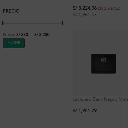
con Tablero de Matt Ferret
Signature
S/
3,224.96
(
35
%
dscto.
)
PRECIO
S/
4,961.47
Precio:
S/ 330
—
S/ 3,230
FILTRAR
Lavadero Zeus Negro Mat
c/1 poza empotrable con
rebose 55.6×45.6×20 cm
S/
1,951.79