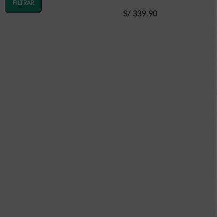
Redondo Acero
FILTRAR
D100*115mm, 3000k, 6w,
S/
339.90
Ra>80, Krauss