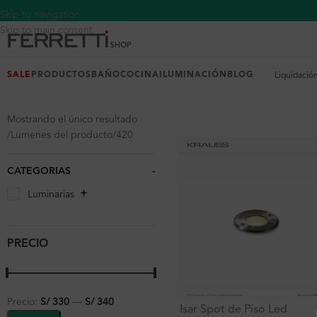
Skip to navigation
Skip to main content
SALE
PRODUCTOS
BAÑO
COCINA
ILUMINACIÓN
BLOG
Liquidació
Mostrando el único resultado
Lumenes del producto
420
CATEGORIAS
-
Luminarias
PRECIO
Precio:
S/ 330
—
S/ 340
Isar Spot de Piso Led