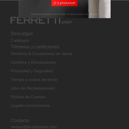
Descargas
Catálogos
Términos y condiciones
Terminos & Condiciones de Venta
Cambios y Devoluciones
Privacidad y Seguridad
Tiempo y costos de envío
Libro de Reclamaciones
Política de Cookies
Legales promociones
Contacto
ventas@ferrettistore.com