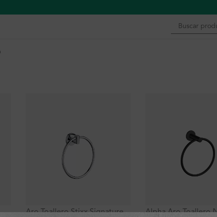
n
Aro Toallero Stixx Signature
Alpha Aro Toallero