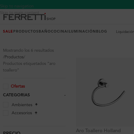
Skip to navigation
Skip to main content
SALE
PRODUCTOS
BAÑO
COCINA
ILUMINACIÓN
BLOG
Liquidació
Mostrando los 6 resultados
Productos
Productos etiquetados “aro
toallero”
Ofertas
CATEGORIAS
-
Ambientes
Accesorios
Aro Toallero Holland