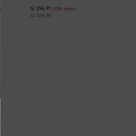
Mate Ferretti
S/
296.91
.
)
(
10
%
dscto.
)
S/
329.90