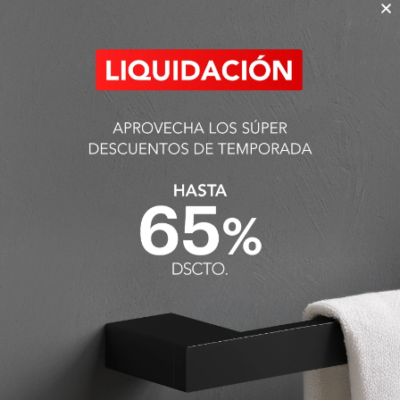
Ferretti
S/
195.00
S/
296.91
(
10
%
dscto
S/
329.90
Alpha Aro Toallero Dorado
Brillante Ferretti
S/
296.91
(
10
%
dscto.
)
S/
329.90