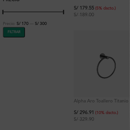
PRECIO
S/
179.55
(
5
%
dscto.
)
S/
189.00
Precio:
S/ 170
—
S/ 300
FILTRAR
Alpha Aro Toallero Titanio
Ferretti
S/
296.91
(
10
%
dscto.
)
S/
329.90