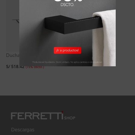
Ducha Española Cuadrada
Ultra Slim 25cm
S/
518.42
(
15
%
dscto.
)
Descargas