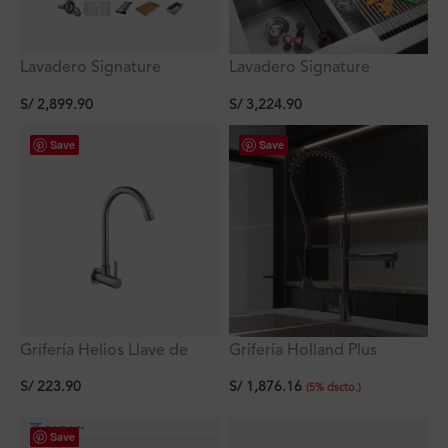
Lavadero Signature
Lavadero Signature
Hermes para Empotrar 1P
Hermes c/2 pozas
S/
2,899.90
S/
3,224.90
C/Reb 71.1*43.18*25.4Cm
empotrable con rebose
R10
83.1×43.1×25.4 cm
Save
Save
Grifería Helios Llave de
Grifería Holland Plus
Cocina Pico Giratorio A La
Cocina multifuncional con
S/
223.90
S/
1,876.16
Pared Titan
pico extraíble al mueble
(
5
%
dscto.
)
Save