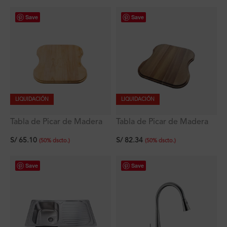
Save
Save
LIQUIDACIÓN
LIQUIDACIÓN
Tabla de Picar de Madera
Tabla de Picar de Madera
42.9×37.3 cm
42.4×40 cm
S/
65.10
S/
82.34
(
50
%
dscto.
)
(
50
%
dscto.
)
Save
Save