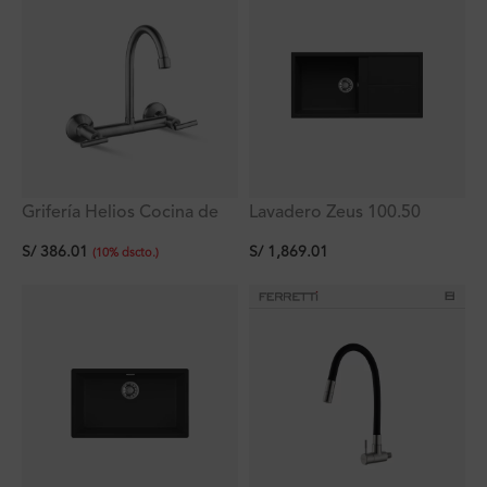
Grifería Helios Cocina de
Lavadero Zeus 100.50
8″ a la Pared Acero Inox
Negro Mate C/Reb 1P +
S/
386.01
S/
1,869.01
Titan
1Esc 100x50x20Cm
(
10
%
dscto.
)