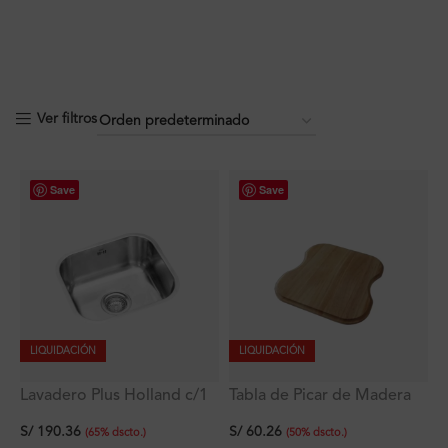
Ver filtros
Save
Save
LIQUIDACIÓN
LIQUIDACIÓN
Lavadero Plus Holland c/1
Tabla de Picar de Madera
poza empotrable con
40×34.6 cm
S/
190.36
S/
60.26
rebose 38×33×18 cm
(
65
%
dscto.
)
(
50
%
dscto.
)