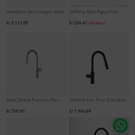
Lavadero Zeus negro mate
Grifería Nua Agua Fría
c/1 poza empotrable con
doble función a la pared
S/
2,113.89
S/
256.41
rebose 75.6×45.6×20 cm
con pico flex negro de
(
5
%
dscto.
)
acero inoxidable
Ares Doble Función Pico
Grifería Eos Pico Extraible
Extraible Satinada De
Negro 2 Funciones al
S/
759.90
S/
1,946.89
Cocina Ferretti
Mueble