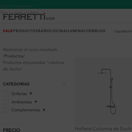
Skip to navigation
Skip to main content
SALE
PRODUCTOS
BAÑO
COCINA
ILUMINACIÓN
BLOG
Liquidació
Mostrando el único resultado
Productos
Productos etiquetados “columna
de ducha”
CATEGORIAS
-
Griferías
Ambientes
Complementos
Holland Columna de Duch
PRECIO