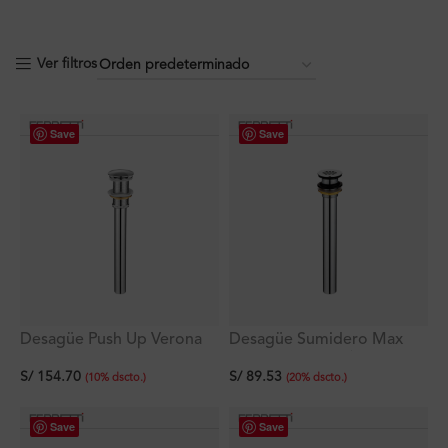
Ver filtros
Save
Save
Desagüe Push Up Verona
Desagüe Sumidero Max
Pesado Max sin rebose
para Lavatorio S/Rebose
S/
154.70
S/
89.53
(
10
%
dscto.
)
(
20
%
dscto.
)
Save
Save