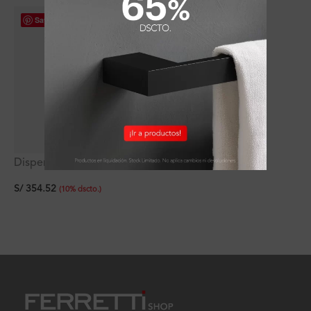
Save
Dispensador de jabón
líquido Stixx Signature
S/
354.52
(
10
%
dscto.
)