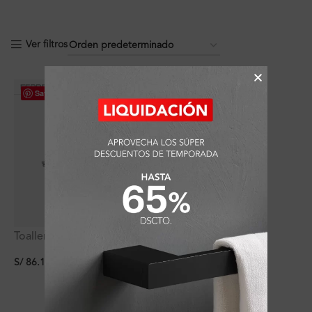
Ver filtros
Save
Toallero Polux Plus de 60
cm
S/
86.11
(
60
%
dscto.
)