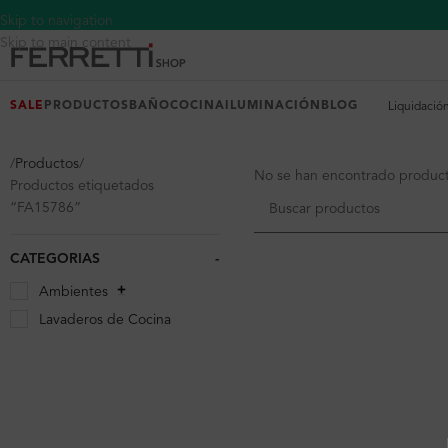
Skip to navigation
Skip to main content
SALE
PRODUCTOS
BAÑO
COCINA
ILUMINACIÓN
BLOG
Liquidació
Productos
No se han encontrado producto
Productos etiquetados
“FA15786”
CATEGORIAS
-
Ambientes
Lavaderos de Cocina