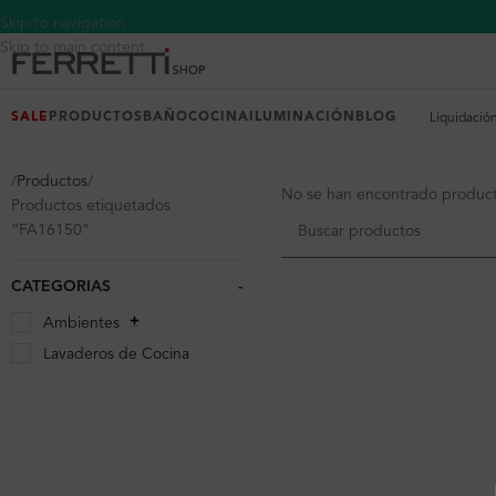
Skip to navigation
Skip to main content
SALE
PRODUCTOS
BAÑO
COCINA
ILUMINACIÓN
BLOG
Liquidació
Productos
No se han encontrado producto
Productos etiquetados
“FA16150”
CATEGORIAS
-
Ambientes
Lavaderos de Cocina