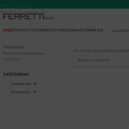
Skip to navigation
Skip to main content
SALE
PRODUCTOS
BAÑO
COCINA
ILUMINACIÓN
BLOG
Liquidació
Productos
No se han encontrado producto
Productos etiquetados
“FA2758”
CATEGORIAS
-
Ambientes
Accesorios