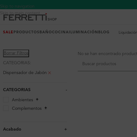
Skip to navigation
Skip to main content
SALE
PRODUCTOS
BAÑO
COCINA
ILUMINACIÓN
BLOG
Liquidació
Borrar Filtros
No se han encontrado producto
CATEGORIAS:
Dispensador de Jabón
CATEGORIAS
-
Ambientes
Complementos
Acabado
+