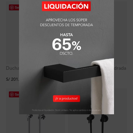
Save
Save
Ducha Bidet Plus en
Ducha Bidet Plus Cuadrada
Bronce Cromo
en Bronce Cromo
S/
201.51
S/
262.89
(
10
%
dscto.
)
Save
Save