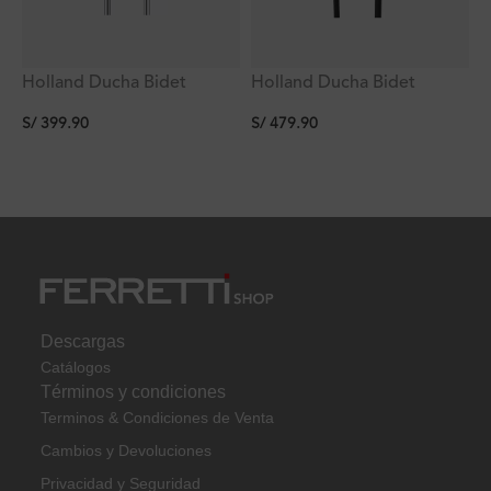
Holland Ducha Bidet
Holland Ducha Bidet
Redonda con Válvula
Redonda con Válvula
S/
399.90
S/
479.90
Triangular Ferretti
Triangular Negra
Descargas
Catálogos
Términos y condiciones
Terminos & Condiciones de Venta
Cambios y Devoluciones
Privacidad y Seguridad