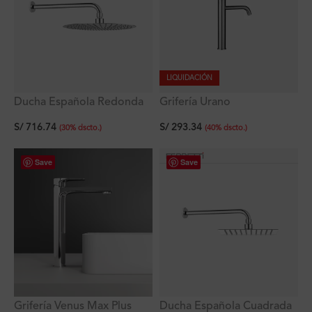
LIQUIDACIÓN
Ducha Española Redonda
Grifería Urano
Ultra Slim 30cm + Brazo
Monocomando Lavatorio
S/
716.74
S/
293.34
Redondo de 40cm
Alto al Mueble Titan
(
30
%
dscto.
)
(
40
%
dscto.
)
Save
Save
Grifería Venus Max Plus
Ducha Española Cuadrada