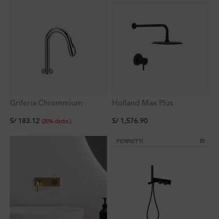
Grifería Chrommium
Holland Max Plus
Lavatorio Bajo Agua Fría al
Monocomando de Ducha
S/
183.12
S/
1,576.90
Mueble Plus
Negra + Ducha Negra
(
20
%
dscto.
)
Redonda Slim 20cm +
Brazo Redondo De 38cm