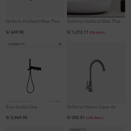
Grifería Holland Max Plus
Grifería Holland Max Plus
Monocomando Gold A La
Lavatorio Bajo Dorado Al
S/
1,212.11
S/
649.90
Pared
Mueble
(
5
%
dscto.
)
Eos ducha tina
Grifería Helios Llave de
monocomando negra con
Cocina Pico Giratorio Al
S/
2,469.90
S/
255.51
desviador + pico de tina +
Mueble Titan
(
10
%
dscto.
)
ducha de mano Ferretti
Plus