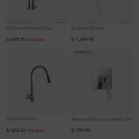
Grifería Holland Plus
Strattos Ducha
Monocomando Lavatorio
Monocomando con
S/
459.95
S/
1,699.90
Bajo al Mueble
Desviador y Ducha de
(
50
%
dscto.
)
Mano Ferretti
Grifería Helios
Atenea Monocomando De
Monocomando Pico
Ducha Ferretti
S/
676.52
S/
799.90
Extraible con Doble
(
15
%
dscto.
)
Función Titan