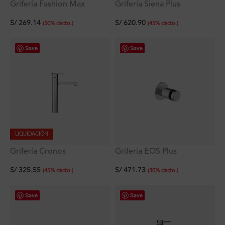
Grifería Fashion Max
Grifería Siena Plus
Lavatorio Bajo al Mueble
Lavatorio Alto al Mueble
S/
269.14
S/
620.90
(
50
%
dscto.
)
(
45
%
dscto.
)
Save
Save
LIQUIDACIÓN
Grifería Cronos
Grifería EOS Plus
Monocomando Lavatorio
Monocomando de Ducha
S/
325.55
S/
471.73
Alto al Mueble Titan
(
45
%
dscto.
)
(
30
%
dscto.
)
Save
Save