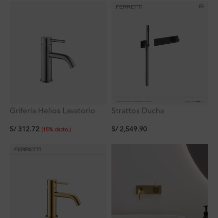
Grifería Helios Lavatorio
Strattos Ducha
Monocomando Bajo Al
Monocomando Negra
S/
312.72
S/
2,549.90
Mueble Titan
Termostatica Smart de 3
(
15
%
dscto.
)
funciones con Ducha de
Mano Ferretti