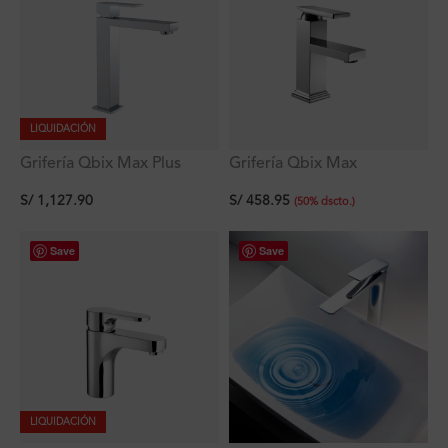
LIQUIDACIÓN
Grifería Qbix Max Plus
Grifería Qbix Max
Lavatorio Alto Al Mueble
Monocomando Pico Bajo
S/
1,127.90
S/
458.95
Lavatorio al Mueble
(
50
%
dscto.
)
Save
Save
LIQUIDACIÓN