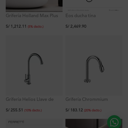
Grifería Holland Max Plus
Eos ducha tina
Monocomando Gold A La
monocomando negra con
S/
1,212.11
S/
2,469.90
Pared
desviador + pico de tina +
(
5
%
dscto.
)
ducha de mano Ferretti
Plus
Grifería Helios Llave de
Grifería Chrommium
Cocina Pico Giratorio Al
Lavatorio Bajo Agua Fría al
S/
255.51
S/
183.12
Mueble Titan
Mueble Plus
(
10
%
dscto.
)
(
20
%
dscto.
)