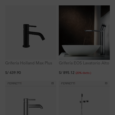
Grifería Holland Max Plus
Grifería EOS Lavatorio Alto
Lavatorio Negro Bajo Al
al Mueble
S/
439.90
S/
895.12
Mueble
(
20
%
dscto.
)