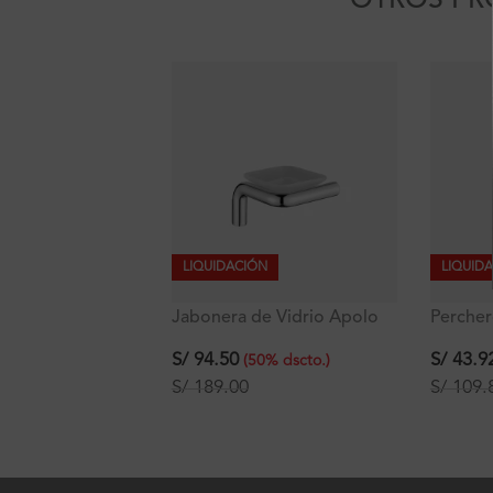
OTROS PR
LIQUIDACIÓN
LIQUID
Jabonera de Vidrio Apolo
Percher
Signature
Signatu
S/
94.50
S/
43.9
(
50
%
dscto.
)
S/
189.00
S/
109.