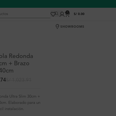
0
S/
0.00
SHOWROOMS
ola Redonda
0cm + Brazo
 40cm
.74
S/
1,023.91
onda Ultra Slim 30cm +
0cm. Elaborado para un
il instalación.