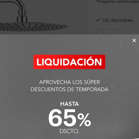
*Imágenes referenciales
122 disponibles
SKU:
FA3096
Categorías:
Ambiente
Cabezas de ducha
,
D
Detalles y Material