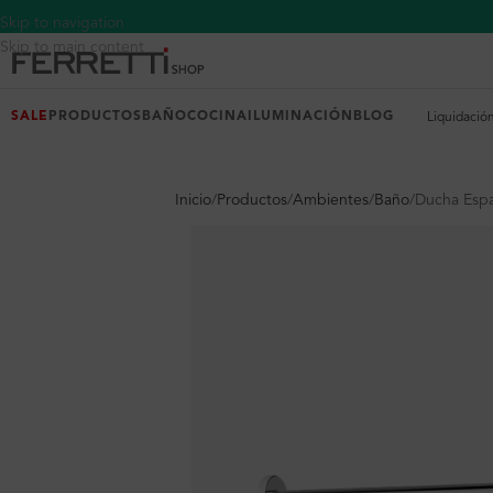
Skip to navigation
Skip to main content
SALE
PRODUCTOS
BAÑO
COCINA
ILUMINACIÓN
BLOG
Liquidació
Inicio
Productos
Ambientes
Baño
Ducha Espa