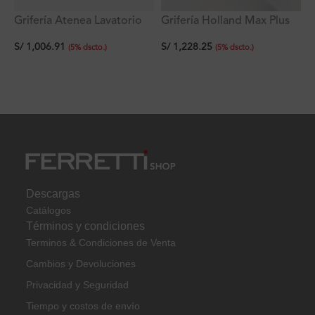
Grifería Holland Max Plus
Grifería Atenea Lavatorio
Monocomando Negro a La
Monocomando A La Pared
S/
1,228.25
S/
1,006.91
Pared
Ferretti
(
5
%
dscto.
)
(
5
%
dscto.
)
Descargas
Catálogos
Términos y condiciones
Terminos & Condiciones de Venta
Cambios y Devoluciones
Privacidad y Seguridad
Tiempo y costos de envío