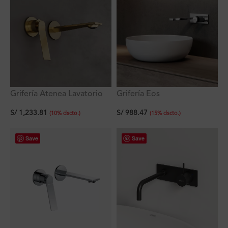
Grifería Eos
Grifería Atenea Lavatorio
Monocomando a la Pared
Monocomando Dorado
S/
988.47
S/
1,233.81
Mate A La Pared Ferretti
(
15
%
dscto.
)
(
10
%
dscto.
)
Save
Save