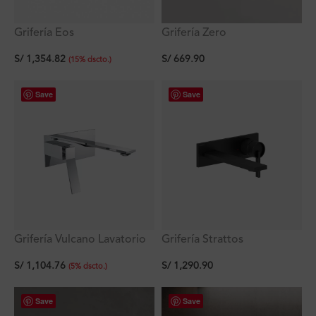
Grifería Eos
Grifería Zero
Monocomando Negro a la
Monocomando a la Pared
S/
1,354.82
S/
669.90
Pared
de Acero Inox Ferretti
(
15
%
dscto.
)
Save
Save
Grifería Vulcano Lavatorio
Grifería Strattos
Monocomando A La Pared
Monocomando Negro a la
S/
1,104.76
S/
1,290.90
Ferretti
Pared Ferretti
(
5
%
dscto.
)
Save
Save