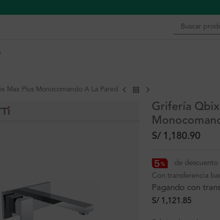
n
bix Max Plus Monocomando A La Pared
Grifería Qbi
Monocomand
S/
1,180.90
de descuento 
Con transferencia ba
Pagando con trans
S/
1,121.85