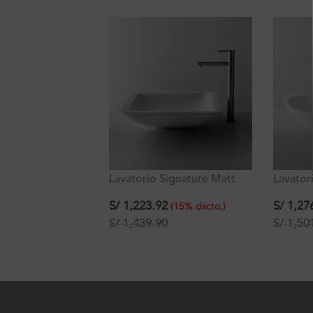
Lavatorio Signature Matt
Lavator
Hermes A43 Blanco
Stixx A
43x43x10.5 cm
60x35x
S/
1,223.92
S/
1,27
(
15
%
dscto.
)
S/
1,439.90
S/
1,50