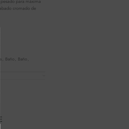
e pesado para máxima
cabado cromado de
s
,
Baño
,
Baño
,
E