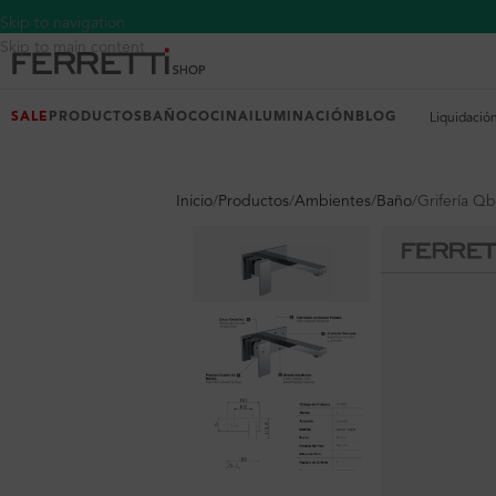
Skip to navigation
Skip to main content
SALE
PRODUCTOS
BAÑO
COCINA
ILUMINACIÓN
BLOG
Liquidació
Inicio
Productos
Ambientes
Baño
Grifería Q