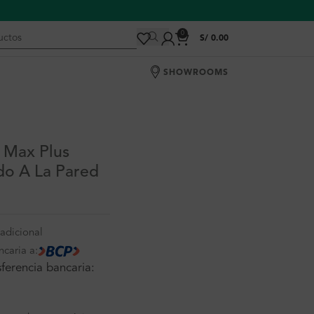
0
S/
0.00
SHOWROOMS
x Max Plus
o A La Pared
adicional
ncaria a:
ferencia bancaria: