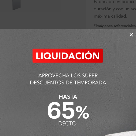
Fabricado en bronc
duración y con un a
máxima calidad.
*Imágenes referenciales
ra ampliar
Sin existencias
SKU:
FA7926
Categorías:
Ambiente
Griferías
Detalles y Material
ODUCTOS QUE PUEDEN INTERESART